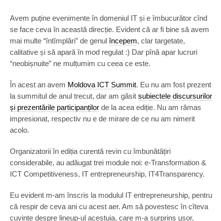
Avem puține evenimente în domeniul IT și e îmbucurător cînd
se face ceva în această direcție. Evident că ar fi bine să avem
mai multe “întîmplări” de genul
începem
, clar targetate,
calitative și să apară în mod regulat :) Dar pînă apar lucruri
“neobișnuite” ne mulțumim cu ceea ce este.
În acest an avem
Moldova ICT Summit
. Eu nu am fost prezent
la summitul de anul trecut, dar am găsit
subiectele discursurilor
și prezentările participanților
de la acea ediție. Nu am rămas
impresionat, respectiv nu e de mirare de ce nu am nimerit
acolo.
Organizatorii în ediția curentă revin cu îmbunătățiri
considerabile, au adăugat trei module noi: e-Transformation &
ICT Competitiveness, IT entrepreneurship, IT4Transparency.
Eu evident m-am înscris la modulul IT entrepreneurship, pentru
că respir de ceva ani cu acest aer. Am să povestesc în cîteva
cuvinte despre lineup-ul acestuia, care m-a surprins ușor,