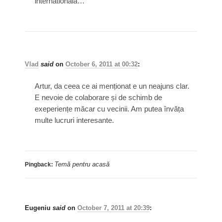
internationala…
Vlad
said
on
October 6, 2011 at 00:32
:
Artur, da ceea ce ai menționat e un neajuns clar.
E nevoie de colaborare și de schimb de
exeperiențe măcar cu vecinii. Am putea învăța
multe lucruri interesante.
Temă pentru acasă
Pingback:
Eugeniu
said
on
October 7, 2011 at 20:39
: