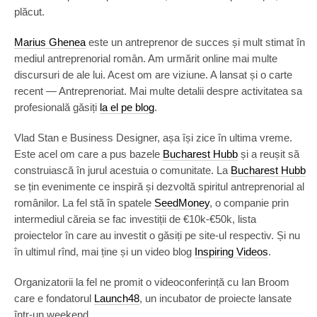
plăcut.
Marius Ghenea
este un antreprenor de succes și mult stimat în
mediul antreprenorial român. Am urmărit online mai multe
discursuri de ale lui. Acest om are viziune. A lansat și o carte
recent — Antreprenoriat. Mai multe detalii despre activitatea sa
profesională găsiți
la el pe blog
.
Vlad Stan e Business Designer, așa își zice în ultima vreme.
Este acel om care a pus bazele
Bucharest Hubb
și a reușit să
construiască în jurul acestuia o comunitate. La
Bucharest Hubb
se țin evenimente ce inspiră și dezvoltă spiritul antreprenorial al
românilor. La fel stă în spatele
SeedMoney
, o companie prin
intermediul căreia se fac investiții de €10k-€50k, lista
proiectelor în care au investit o găsiți pe site-ul respectiv. Și nu
în ultimul rînd, mai ține și un video blog
Inspiring Videos
.
Organizatorii la fel ne promit o videoconferință cu Ian Broom
care e fondatorul
Launch48
, un incubator de proiecte lansate
într-un weekend.