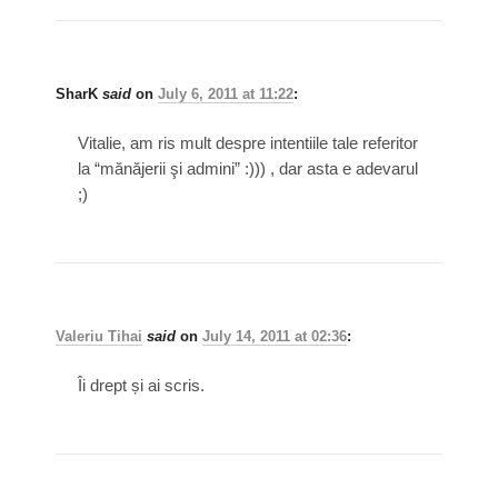
SharK
said
on
July 6, 2011 at 11:22
:
Vitalie, am ris mult despre intentiile tale referitor
la “mănăjerii şi admini” :))) , dar asta e adevarul
;)
Valeriu Tihai
said
on
July 14, 2011 at 02:36
:
Îi drept și ai scris.