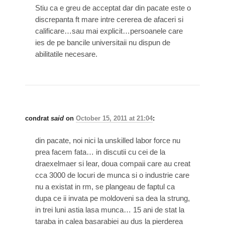
Stiu ca e greu de acceptat dar din pacate este o
discrepanta ft mare intre cererea de afaceri si
calificare…sau mai explicit…persoanele care
ies de pe bancile universitaii nu dispun de
abilitatile necesare.
condrat
said
on
October 15, 2011 at 21:04
:
din pacate, noi nici la unskilled labor force nu
prea facem fata… in discutii cu cei de la
draexelmaer si lear, doua compaii care au creat
cca 3000 de locuri de munca si o industrie care
nu a existat in rm, se plangeau de faptul ca
dupa ce ii invata pe moldoveni sa dea la strung,
in trei luni astia lasa munca… 15 ani de stat la
taraba in calea basarabiei au dus la pierderea