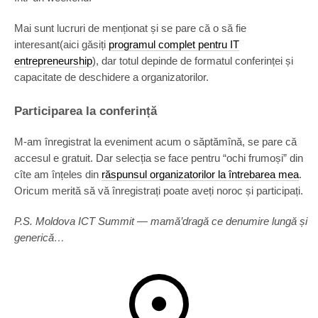
Mai sunt lucruri de menționat și se pare că o să fie
interesant(aici găsiți
programul complet pentru IT
entrepreneurship
), dar totul depinde de formatul conferinței și
capacitate de deschidere a organizatorilor.
Participarea la conferință
M-am înregistrat la eveniment acum o săptămînă, se pare că
accesul e gratuit. Dar selecția se face pentru “ochi frumoși” din
cîte am înțeles din
răspunsul organizatorilor la întrebarea mea
.
Oricum merită să vă înregistrați poate aveți noroc și participați.
P.S. Moldova ICT Summit — mamă’dragă ce denumire lungă și
generică…